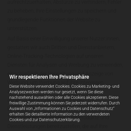
aufrechtzuerhalten, Abstürze zu verhindern, Fehler
zu beheben, Ihre Einstellungen zu speichern und
grundlegende Funktionen der Website zu
unterstützen.
Auf Basis einer Einwilligung unserer Nutzer:innen,
gestatten wir auch Dritten und Dienstanbietern,
Online-Tracking-Technologien auf unseren
Diensten für Analysen und Werbung zu verwenden,
einschließlich der Verwaltung und Anzeige von
Wir respektieren Ihre Privatsphäre
Werbung, um Werbung auf Ihre Interessen
Diese Website verwendet Cookies. Cookies zu Marketing- und
zuzuschneiden oder um Erinnerungen an
Analysezwecken werden nur gesetzt, wenn Sie diese
nachstehend auswählen oder alle Cookies akzeptieren. Diese
abgebrochene Einkäufe zu senden. Die
freiwillige Zustimmung können Sie jederzeit widerrufen. Durch
Drittparteien und Dienstleister nutzen ihre
Auswahl von „Informationen zu Cookies und Datenschutz“
erhalten Sie detaillierte Information zu den verwendeten
Technologien, um Werbung für Produkte und
Cookies und zur Datenschutzerklärung.
Dienstleistungen bereitzustellen, die auf Ihre