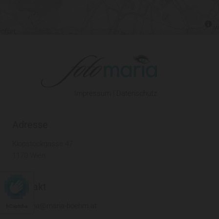
Impressum
|
Datenschutz
Adresse
Klopstockgasse 47
1170 Wien
Kontakt
maria@maria-boehm.at

hCaptcha